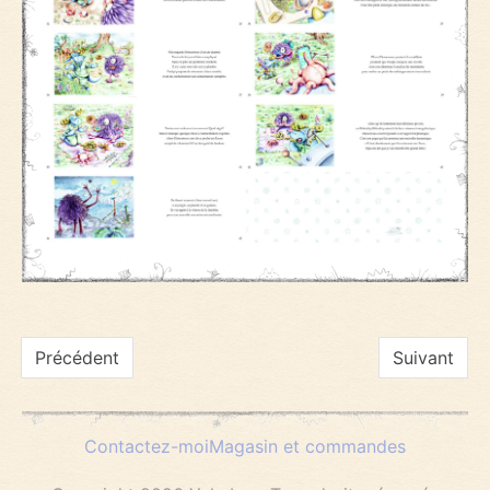
Navigation
Précédent
Suivant
de
Contactez-moi
Magasin et commandes
l’article