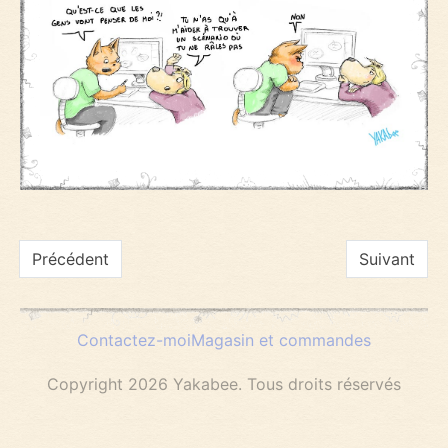
Navigation
Précédent
Suivant
de
Contactez-moi
Magasin et commandes
l’article
Copyright 2026 Yakabee. Tous droits réservés