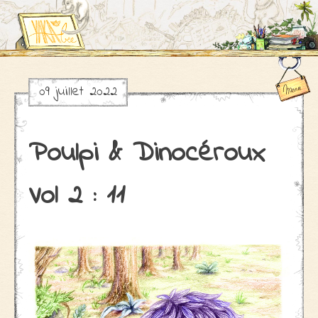
09 juillet 2022
Skip
to
content
Poulpi & Dinocéroux
Vol 2 : 11