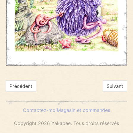
Navigation
Précédent
Suivant
de
Contactez-moi
Magasin et commandes
l’article
Copyright 2026 Yakabee. Tous droits réservés