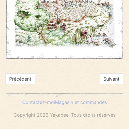
Navigation
Précédent
Suivant
de
Contactez-moi
Magasin et commandes
l’article
Copyright 2026 Yakabee. Tous droits réservés