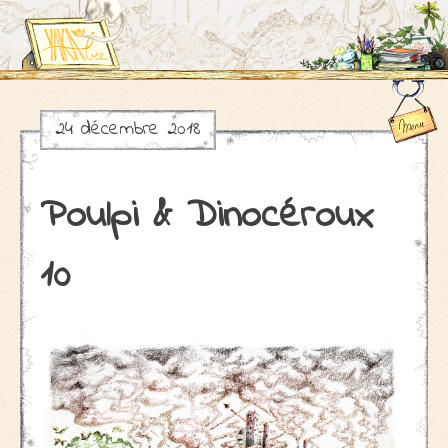
24 décembre 2018
Skip
to
content
Poulpi & Dinocéroux
10