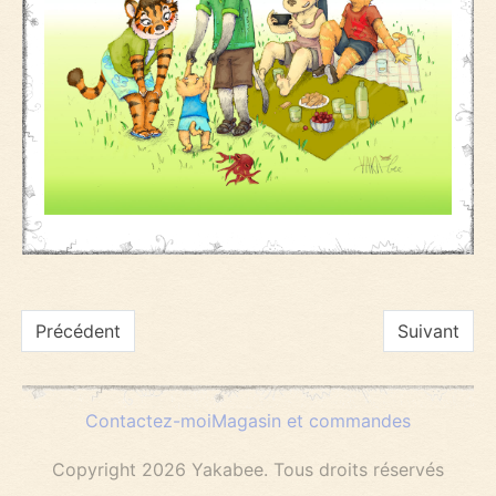
Navigation
Précédent
Suivant
de
Contactez-moi
Magasin et commandes
l’article
Copyright 2026 Yakabee. Tous droits réservés